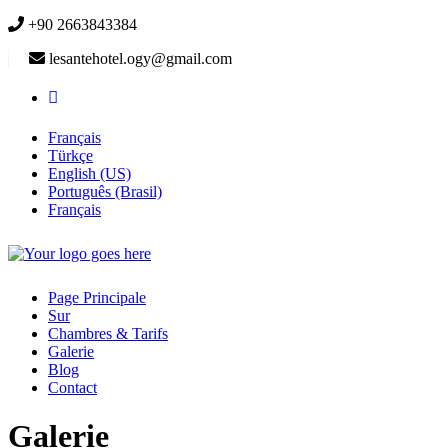
+90 2663843384
lesantehotel.ogy@gmail.com
Français
Türkçe
English (US)
Português (Brasil)
Français
Page Principale
Sur
Chambres & Tarifs
Galerie
Blog
Contact
Galerie