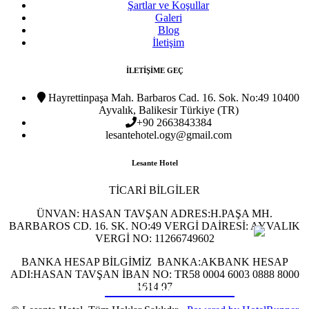
Şartlar ve Koşullar
Galeri
Blog
İletişim
İLETİŞİME GEÇ
Hayrettinpaşa Mah. Barbaros Cad. 16. Sok. No:49 10400
Ayvalık, Balikesir Türkiye (TR)
+90 2663843384
lesantehotel.ogy@gmail.com
Lesante Hotel
TİCARİ BİLGİLER
ÜNVAN: HASAN TAVŞAN ADRES:H.PAŞA MH.
BARBAROS CD. 16. SK. NO:49 VERGİ DAİRESİ: AYVALIK
VERGİ NO: 11266749602
BANKA HESAP BİLGİMİZ BANKA:AKBANK HESAP
ADI:HASAN TAVŞAN İBAN NO: TR58 0004 6003 0888 8000
1614 97
REZERVASYON YAP