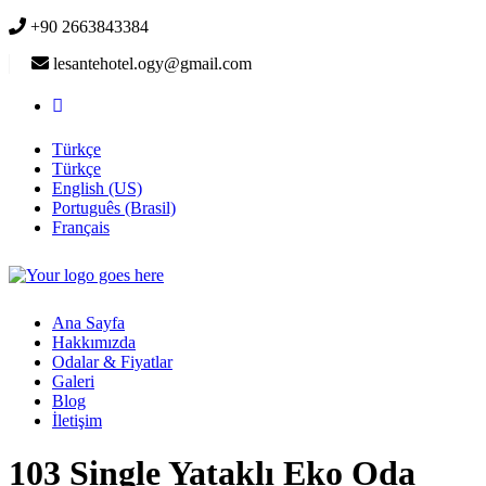
+90 2663843384
lesantehotel.ogy@gmail.com
Türkçe
Türkçe
English (US)
Português (Brasil)
Français
Ana Sayfa
Hakkımızda
Odalar & Fiyatlar
Galeri
Blog
İletişim
103 Single Yataklı Eko Oda