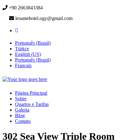
+90 2663843384
lesantehotel.ogy@gmail.com
Português (Brasil)
Türkçe
English (US)
Português (Brasil)
Français
Página Principal
Sobre
Quartos e Tarifas
Galeria
Blog
Contato
302 Sea View Triple Room