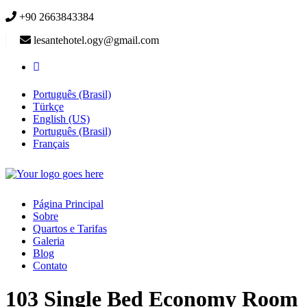
+90 2663843384
lesantehotel.ogy@gmail.com
Português (Brasil)
Türkçe
English (US)
Português (Brasil)
Français
Página Principal
Sobre
Quartos e Tarifas
Galeria
Blog
Contato
103 Single Bed Economy Room